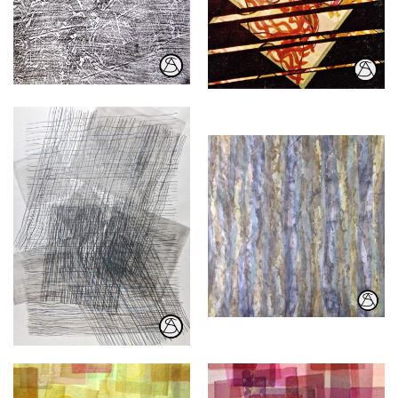
Collage
Frottage
Aquarellstift
Gouache