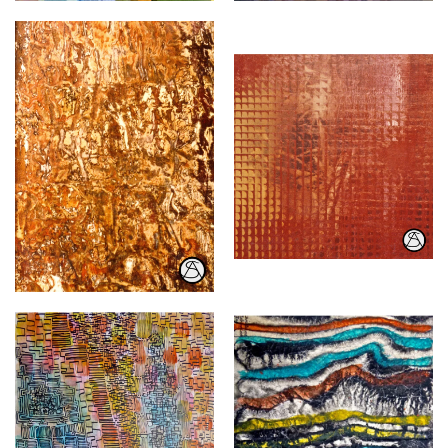
Öl, Tusche
Öl