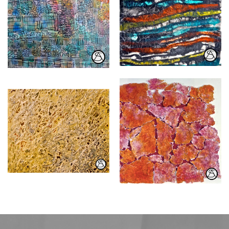
Gouache, Tusche
Gouache, Tusche
Öl
selbsthergestelltes
Papier, Pigmente, Karton