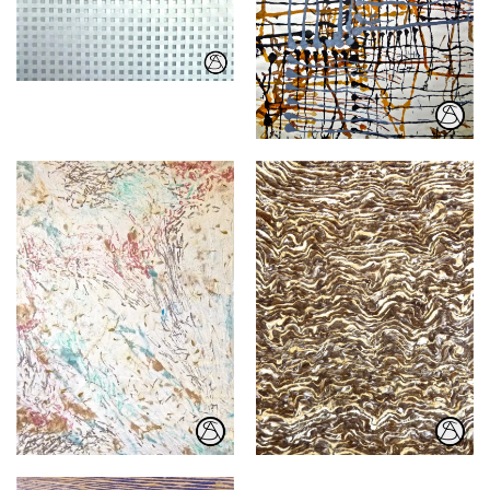
Plastik, acryl
Gouache, Tusche
selbstgesponnene Wolle
Gouache
Collage