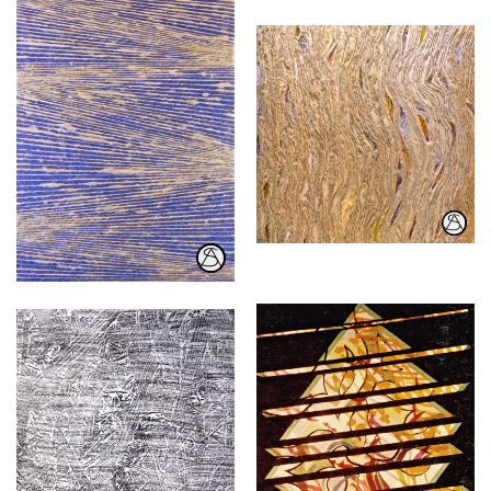
selbstgesponnene
selbstgespnnene Wolle
Wolle auf Karton
mit Fotoschnipsel
gespannt
doppelseitig
Collage
Gouache, Karton
Wachsmalkreide